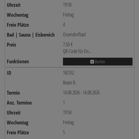
19:50
Freitag
4
Ossendorfbad
7,50 €
QR-Code für Ein...
Buchen
182332
Beate B.
14.08.2026 - 14.08.2026
1
19:50
Freitag
5