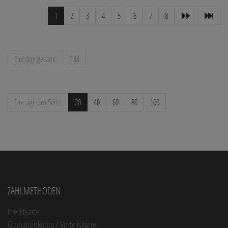
1
2
3
4
5
6
7
8
Einträge gesamt:
144
Einträge pro Seite:
20
40
60
80
100
Zahlmethoden
Kreditkarte
Guthabenkonto / Vorteilskarte