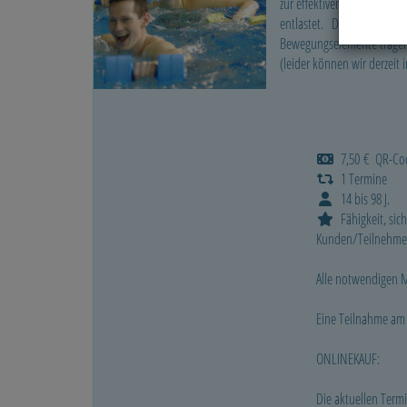
zur effektiven Stärkung d
entlastet. Der Wasserwi
Bewegungselemente tragen
(leider können wir derzeit
7,50 € QR-Code 
1 Termine
14 bis 98 J.
Fähigkeit, sich
Kunden/Teilnehmer
Alle notwendigen Ma
Eine Teilnahme am 
ONLINEKAUF:
Die aktuellen Termi