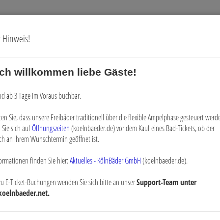
r Hinweis!
ich willkommen liebe Gäste!
Gutscheine
Digitale Vorteilskarte
ind ab 3 Tage im Voraus buchbar.
ten Sie, dass unsere Freibäder traditionell über die flexible Ampelphase gesteuert werde
 Sie sich auf
Öffnungszeiten
(koelnbaeder.de) vor dem Kauf eines Bad-Tickets, ob der
ch an Ihrem Wunschtermin geöffnet ist.
ormationen finden Sie hier:
Aktuelles - KölnBäder GmbH
(koelnbaeder.de).
zu E-Ticket-Buchungen wenden Sie sich bitte an unser
Support-Team unter
koelnbaeder.net.
straining im tiefen Wasser
aining im tiefen Wasser: