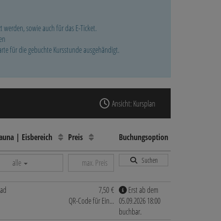
t werden, sowie auch für das E-Ticket.
en
te für die gebuchte Kursstunde ausgehändigt.
Ansicht: Kursplan
Sauna | Eisbereich
Preis
Buchungsoption
Suchen
alle
bad
7,50 €
Erst ab dem
QR-Code für Ein...
05.09.2026 18:00
buchbar.