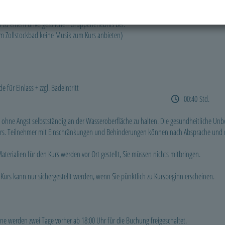
es Herz- und Kreislaufsystems und zur schonenden Kräftigung der Muskulatur. Durch d
derstand verlangt höhere Muskelarbeit und bewirkt eine intensive, ganzhei
 zu einem unvergesslichen Gruppenerlebnis bei.
 im Zollstockbad keine Musik zum Kurs anbieten)
für Einlass + zzgl. Badeintritt
00:40 Std.
 ohne Angst selbstständig an der Wasseroberfläche zu halten. Die gesundheitliche Unbe
s. Teilnehmer mit Einschränkungen und Behinderungen können nach Absprache und mi
terialien für den Kurs werden vor Ort gestellt, Sie müssen nichts mitbringen.
Kurs kann nur sichergestellt werden, wenn Sie pünktlich zu Kursbeginn erscheinen.
ne werden zwei Tage vorher ab 18:00 Uhr für die Buchung freigeschaltet.