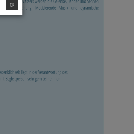
en Auftrieb des Wassers werden die Gelenke, Bänder und Sehnen
OK
tliche Beanspruchung. Motivierende Musik und dynamische
denklichkeit liegt in der Verantwortung des
t Begleitperson sehr gern teilnehmen.