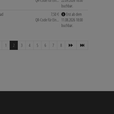
QR-Code für Ein...
22.09.2026 18:00
buchbar.
bad
7,50 €
Erst ab dem
QR-Code für Ein...
11.08.2026 18:00
buchbar.
1
2
3
4
5
6
7
8