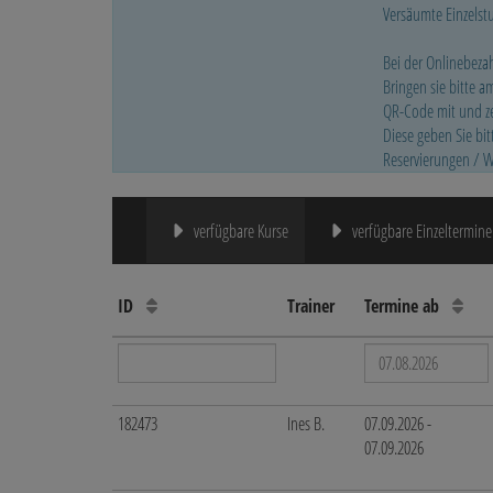
Versäumte Einzelst
Bei der Onlinebezah
Bringen sie bitte 
QR-Code mit und ze
Diese geben Sie bi
Reservierungen / W
verfügbare Kurse
verfügbare Einzeltermine
ID
Trainer
Termine ab
182473
Ines B.
07.09.2026 -
07.09.2026