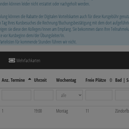
unden können leider nicht erstattet oder nachgeholt werden.
lung können die Rabatte der Digitalen Vorteilskarten auch für diese Kursgebühr genutz
am Tag Ihres Kursbesuches die Rechnung/Buchungsbestätigung mit dem dort aufgeführt
igen sie diese den Kollegen/innen am Empfang. Sie bekommen dann Ihre Teilnahmekar
tte vor Kursbeginn dem/der Übungsleiter/in.
artelisten für kommende Stunden führen wir nicht.
Mehrfachkarten
Anz. Termine
Uhrzeit
Wochentag
Freie Plätze
Bad | 
1
19:00
Montag
11
Zündorf