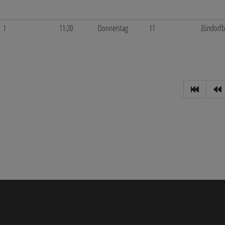
1
11:20
Donnerstag
11
Zündorf