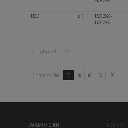
24.09.2026
182581
Ines B.
13.08.2026 -
13.08.2026
Einträge gesamt:
144
Einträge pro Seite:
20
40
60
80
100
Zahlmethoden
Kontakt