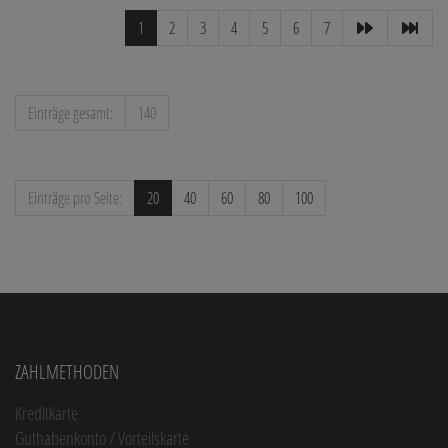
1
2
3
4
5
6
7
Einträge gesamt:
140
Einträge pro Seite:
20
40
60
80
100
Zahlmethoden
Kreditkarte
Guthabenkonto / Vorteilskarte