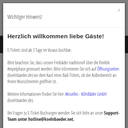
×
Wichtiger Hinweis!
Herzlich willkommen liebe Gäste!
Menü E
E-Tickets sind ab 3 Tage im Voraus buchbar.
Bitte beachten Sie, dass unsere Freibäder traditionell über die flexible
Login
Ampelphase gesteuert werden. Bitte informieren Sie sich auf
Öffnungszeiten
(koelnbaeder.de) vor dem Kauf eines Bad-Tickets, ob der Außenbereich an
Ihrem Wunschtermin geöffnet ist.
Bitte loggen Sie sich mit dem untenstehenden Formular ein.
Weitere Informationen finden Sie hier:
*
Aktuelles - KölnBäder GmbH
E-Mail:
(koelnbaeder.de).
Bei Fragen zu E-Ticket-Buchungen wenden Sie sich bitte an unser
Support-
*
Passwort:
Team unter hotline@koelnbaeder.net.