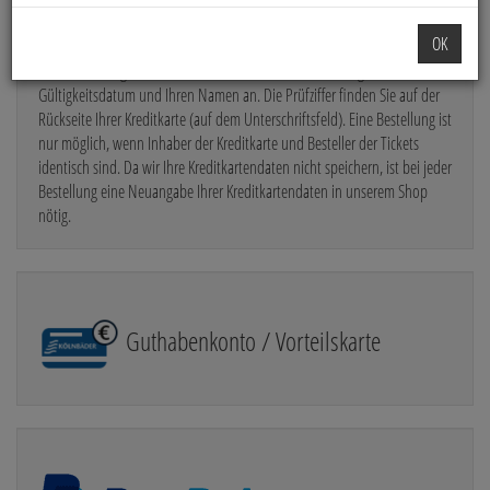
Kreditkartenzahlungen: Als Kreditkarte akzeptieren wir VISA und
OK
Mastercard. Wenn Sie mit Kreditkarte bezahlen wollen, geben Sie bei
Ihrer Bestellung bitte die Kreditkartennummer, die 3stellige Prüfziffer, das
Gültigkeitsdatum und Ihren Namen an. Die Prüfziffer finden Sie auf der
Rückseite Ihrer Kreditkarte (auf dem Unterschriftsfeld). Eine Bestellung ist
nur möglich, wenn Inhaber der Kreditkarte und Besteller der Tickets
identisch sind. Da wir Ihre Kreditkartendaten nicht speichern, ist bei jeder
Bestellung eine Neuangabe Ihrer Kreditkartendaten in unserem Shop
nötig.
Guthabenkonto / Vorteilskarte