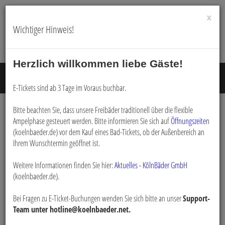
×
Wichtiger Hinweis!
Herzlich willkommen liebe Gäste!
Menü E
E-Tickets sind ab 3 Tage im Voraus buchbar.
Bitte beachten Sie, dass unsere Freibäder traditionell über die flexible
Login
Ampelphase gesteuert werden. Bitte informieren Sie sich auf
Öffnungszeiten
(koelnbaeder.de) vor dem Kauf eines Bad-Tickets, ob der Außenbereich an
Ihrem Wunschtermin geöffnet ist.
Bitte loggen Sie sich mit dem untenstehenden Formular ein.
Weitere Informationen finden Sie hier:
*
Aktuelles - KölnBäder GmbH
E-Mail:
(koelnbaeder.de).
Bei Fragen zu E-Ticket-Buchungen wenden Sie sich bitte an unser
Support-
*
Passwort:
Team unter hotline@koelnbaeder.net.