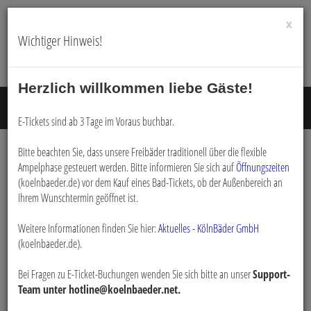
×
Wichtiger Hinweis!
Herzlich willkommen liebe Gäste!
Menü E
E-Tickets sind ab 3 Tage im Voraus buchbar.
Bitte beachten Sie, dass unsere Freibäder traditionell über die flexible
Login
Ampelphase gesteuert werden. Bitte informieren Sie sich auf
Öffnungszeiten
(koelnbaeder.de) vor dem Kauf eines Bad-Tickets, ob der Außenbereich an
Ihrem Wunschtermin geöffnet ist.
Bitte loggen Sie sich mit dem untenstehenden Formular ein.
Weitere Informationen finden Sie hier:
*
Aktuelles - KölnBäder GmbH
E-Mail:
(koelnbaeder.de).
Bei Fragen zu E-Ticket-Buchungen wenden Sie sich bitte an unser
Support-
*
Passwort:
Team unter hotline@koelnbaeder.net.