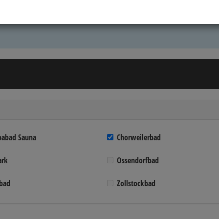
pabad Sauna
Chorweilerbad
ark
Ossendorfbad
bad
Zollstockbad