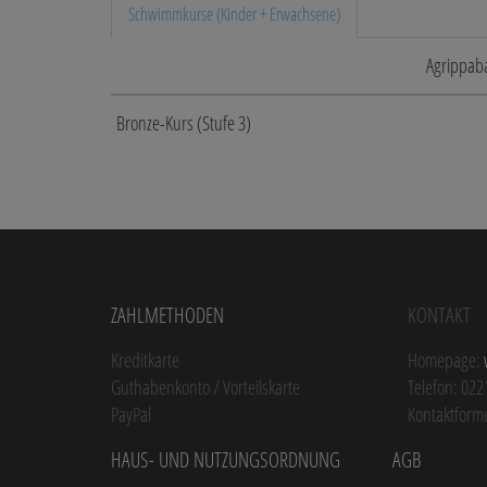
Schwimmkurse (Kinder + Erwachsene)
Agrippab
Bronze-Kurs (Stufe 3)
Zahlmethoden
Kontakt
Kreditkarte
Homepage:
Guthabenkonto / Vorteilskarte
Telefon: 022
PayPal
Kontaktform
Haus- und Nutzungsordnung
AGB