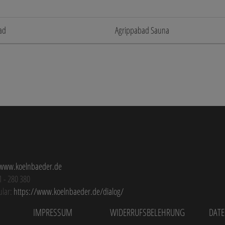
ad
Agrippabad Sauna
www.koelnbaeder.de
1 - 280 380
ular:
https://www.koelnbaeder.de/dialog/
Impressum
Widerrufsbelehrung
Dat