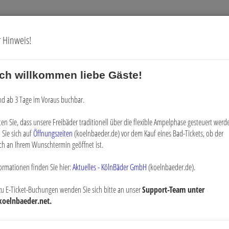
r Hinweis!
ich willkommen liebe Gäste!
Gutscheine
Digitale Vorteilskarte
ind ab 3 Tage im Voraus buchbar.
ten Sie, dass unsere Freibäder traditionell über die flexible Ampelphase gesteuert werde
 Sie sich auf
Öffnungszeiten
(koelnbaeder.de) vor dem Kauf eines Bad-Tickets, ob der
ch an Ihrem Wunschtermin geöffnet ist.
ormationen finden Sie hier:
Aktuelles - KölnBäder GmbH
(koelnbaeder.de).
zu E-Ticket-Buchungen wenden Sie sich bitte an unser
Support-Team unter
koelnbaeder.net.
. 1 Mon.