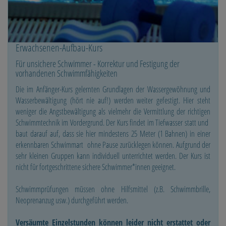
Erwachsenen-Aufbau-Kurs
Für unsichere Schwimmer - Korrektur und Festigung der
vorhandenen Schwimmfähigkeiten
Die im Anfänger-Kurs gelernten Grundlagen der Wassergewöhnung und
Wasserbewältigung (hört nie auf!) werden weiter gefestigt. Hier steht
weniger die Angstbewältigung als vielmehr die Vermittlung der richtigen
Schwimmtechnik im Vordergrund. Der Kurs findet im Tiefwasser statt und
baut darauf auf, dass sie hier mindestens 25 Meter (1 Bahnen) in einer
erkennbaren Schwimmart ohne Pause zurücklegen können. Aufgrund der
sehr kleinen Gruppen kann individuell unterrichtet werden. Der Kurs ist
nicht für fortgeschrittene sichere Schwimmer*innen geeignet.
Schwimmprüfungen müssen ohne Hilfsmittel (z.B. Schwimmbrille,
Neoprenanzug usw.) durchgeführt werden.
Versäumte Einzelstunden können leider nicht erstattet oder