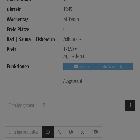
19:45
Mittwoch
0
Zollstockbad
123,50 €
zzgl. Badeintritt
ausgebucht - auf die Warteliste
Ausgebucht
Einträge gesamt:
5
1
Einträge pro Seite:
20
40
60
80
100