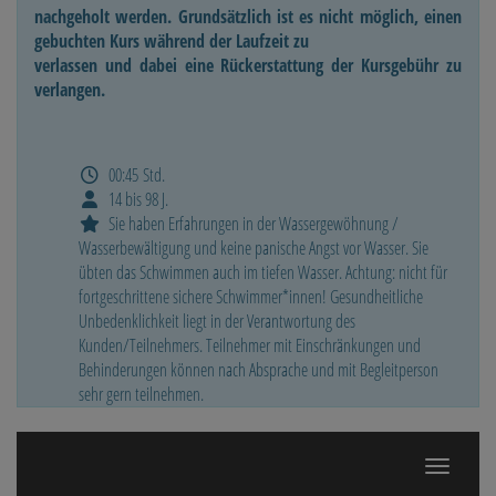
nachgeholt werden. Grundsätzlich ist es nicht möglich, einen
gebuchten Kurs während der Laufzeit zu
verlassen und dabei eine Rückerstattung der Kursgebühr zu
verlangen.
00:45 Std.
14 bis 98 J.
Sie haben Erfahrungen in der Wassergewöhnung /
Wasserbewältigung und keine panische Angst vor Wasser. Sie
übten das Schwimmen auch im tiefen Wasser. Achtung: nicht für
fortgeschrittene sichere Schwimmer*innen! Gesundheitliche
Unbedenklichkeit liegt in der Verantwortung des
Kunden/Teilnehmers. Teilnehmer mit Einschränkungen und
Behinderungen können nach Absprache und mit Begleitperson
sehr gern teilnehmen.
Navigatio