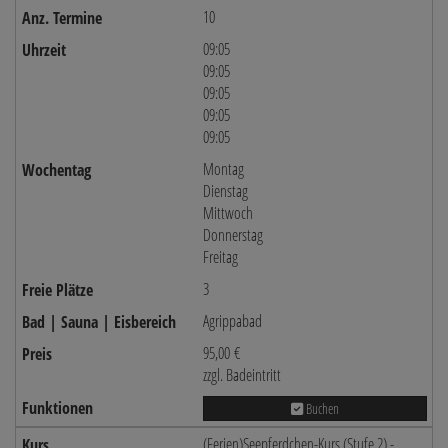
10
09:05
09:05
09:05
09:05
09:05
Montag
Dienstag
Mittwoch
Donnerstag
Freitag
3
Agrippabad
95,00 €
zzgl. Badeintritt
Buchen
(Ferien)Seepferdchen-Kurs (Stufe 2) -