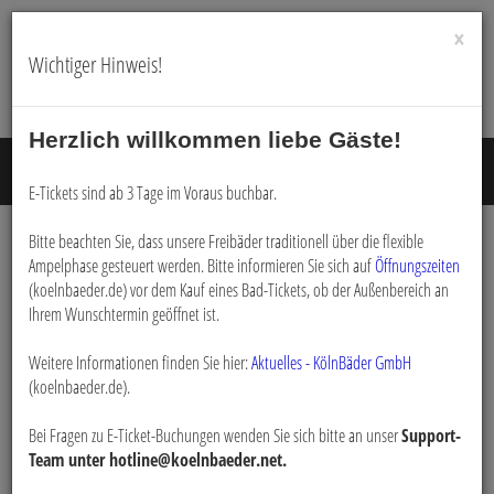
×
Wichtiger Hinweis!
Herzlich willkommen liebe Gäste!
Menü E
E-Tickets sind ab 3 Tage im Voraus buchbar.
Bitte beachten Sie, dass unsere Freibäder traditionell über die flexible
Ampelphase gesteuert werden. Bitte informieren Sie sich auf
Öffnungszeiten
Buchen
(koelnbaeder.de) vor dem Kauf eines Bad-Tickets, ob der Außenbereich an
Ihrem Wunschtermin geöffnet ist.
Weitere Informationen finden Sie hier:
Aktuelles - KölnBäder GmbH
(koelnbaeder.de).
Navigatio
Bei Fragen zu E-Ticket-Buchungen wenden Sie sich bitte an unser
Support-
Team unter hotline@koelnbaeder.net.