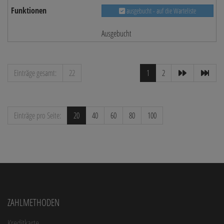
ausgebucht - auf die Warteliste
Ausgebucht
Einträge gesamt:
22
1
2
Einträge pro Seite:
20
40
60
80
100
Zahlmethoden
Kreditkarte