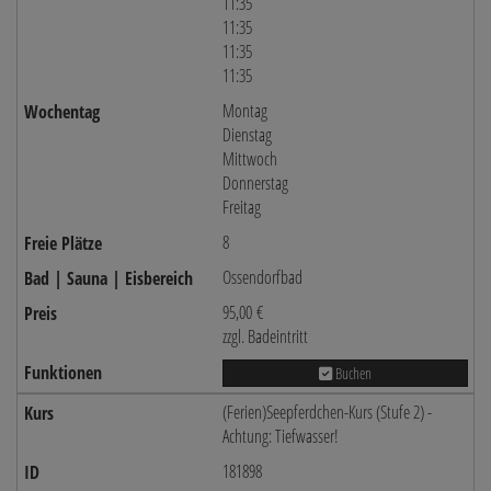
11:35
11:35
11:35
11:35
Montag
Dienstag
Mittwoch
Donnerstag
Freitag
8
Ossendorfbad
95,00 €
zzgl. Badeintritt
Buchen
(Ferien)Seepferdchen-Kurs (Stufe 2) -
Achtung: Tiefwasser!
181898