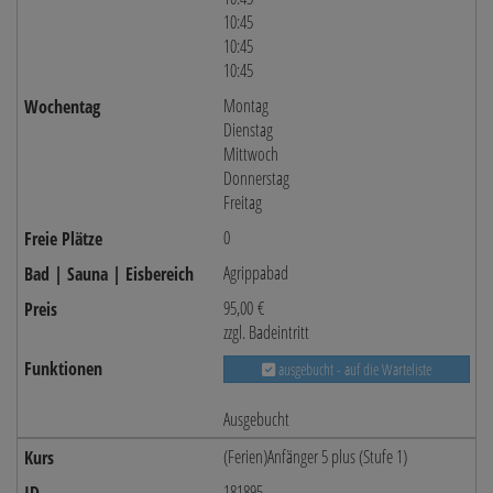
10:45
10:45
10:45
Montag
Dienstag
Mittwoch
Donnerstag
Freitag
0
Agrippabad
95,00 €
zzgl. Badeintritt
ausgebucht - auf die Warteliste
Ausgebucht
(Ferien)Anfänger 5 plus (Stufe 1)
181895