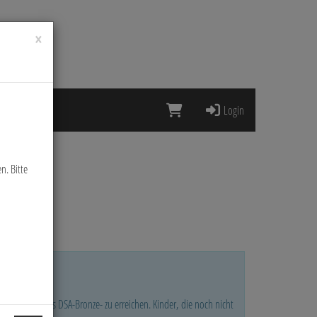
×
Login
n. Bitte
ltern!)
sgebaut, um das DSA-Bronze- zu erreichen. Kinder, die noch nicht