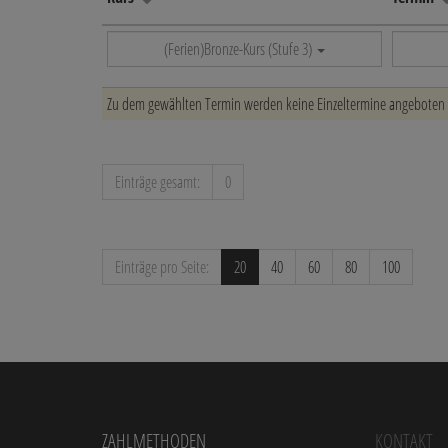
(Ferien)Bronze-Kurs (Stufe 3)
Zu dem gewählten Termin werden keine Einzeltermine angeboten
Einträge gesamt:
0
Einträge pro Seite:
20
40
60
80
100
Zahlmethoden
Kontakt