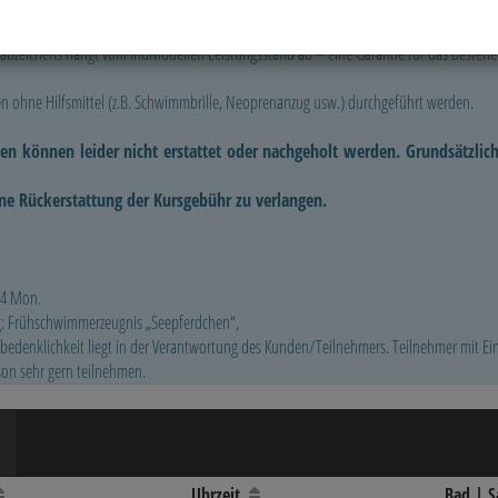
üssen nicht traurig sein, sie können den „Seeräuber“ absolvieren.
bzeichens hängt vom individuellen Leistungsstand ab – eine Garantie für das Bestehe
ohne Hilfsmittel (z.B. Schwimmbrille, Neoprenanzug usw.) durchgeführt werden.
en können leider nicht erstattet oder nachgeholt werden. Grundsätzlic
ine Rückerstattung der Kursgebühr zu verlangen.
. 4 Mon.
: Frühschwimmerzeugnis „Seepferdchen“,
bedenklichkeit liegt in der Verantwortung des Kunden/Teilnehmers. Teilnehmer mit
son sehr gern teilnehmen.
Uhrzeit
Bad | S