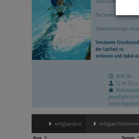
200 m schwimmen können, m
Der Erwerb eines Schwimma
Schwimmprüfungen müssen 
Versäumte Einzelstund
der Laufzeit zu
verlassen und dabei e
00:45 Std.
5 J. bis 12 J. u
Voraussetzung
gesundheitliche Un
und mit Begleitper
verfügbare Kurse
verfügbare Einzeltermine
Kurs
Termin