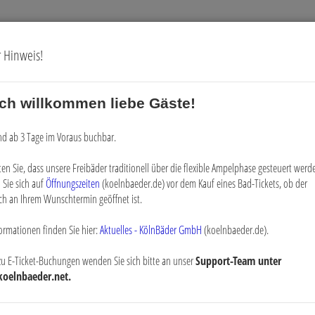
r Hinweis!
ich willkommen liebe Gäste!
Gutscheine
Digitale Vorteilskarte
ind ab 3 Tage im Voraus buchbar.
ten Sie, dass unsere Freibäder traditionell über die flexible Ampelphase gesteuert werde
 Sie sich auf
Öffnungszeiten
(koelnbaeder.de) vor dem Kauf eines Bad-Tickets, ob der
ch an Ihrem Wunschtermin geöffnet ist.
ormationen finden Sie hier:
Aktuelles - KölnBäder GmbH
(koelnbaeder.de).
Stufe 3)
zu E-Ticket-Buchungen wenden Sie sich bitte an unser
Support-Team unter
koelnbaeder.net.
wimmens, Erlernen einer zweiten Schwimmart (Rückenlage) (Teilnahme ohne E
ik wird hier vertieft und erweitert, die Ausdauer und Schwimmsicherheit wird weiter au