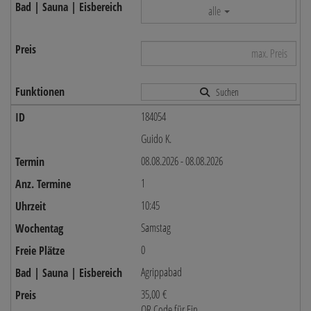
alle
Suchen
184054
Guido K.
08.08.2026 - 08.08.2026
1
10:45
Samstag
0
Agrippabad
35,00 €
QR Code für Ein...