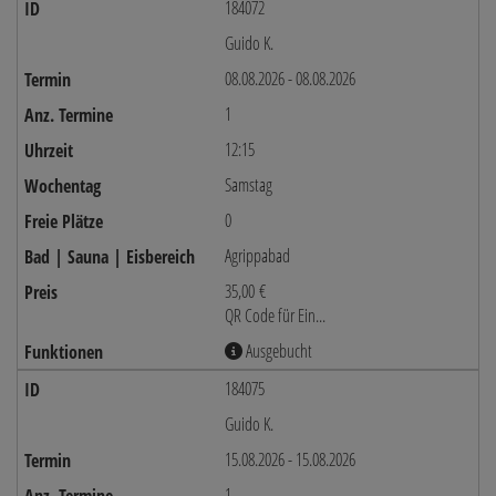
184072
Guido K.
08.08.2026 - 08.08.2026
1
12:15
Samstag
0
Agrippabad
35,00 €
QR Code für Ein...
Ausgebucht
184075
Guido K.
15.08.2026 - 15.08.2026
1