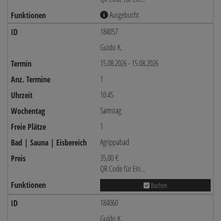
Ausgebucht
184057
Guido K.
15.08.2026 - 15.08.2026
1
10:45
Samstag
1
Agrippabad
35,00 €
QR Code für Ein...
Buchen
184060
Guido K.