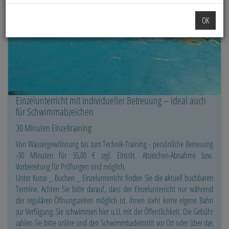
OK
Einzelunterricht mit individueller Betreuung – ideal auch
für Schwimmabzeichen
30 Minuten Einzeltraining
Von Wassergewöhnung bis zum Technik-Training - persönliche Betreuung
-30 Minuten für 35,00 € zzgl. Eintritt. Abzeichen-Abnahme bzw.
Vorbereitung für Prüfungen sind möglich.
Unter Kurse _ Buchen _ Einzelunterricht finden Sie die aktuell buchbaren
Termine. Achten Sie bitte darauf, dass der Einzelunterricht nur während
der regulären Öffnungszeiten möglich ist. Ihnen steht keine eigene Bahn
zur Verfügung. Sie schwimmen hier u.U. mit der Öffentlichkeit. Die Gebühr
zahlen Sie bitte online und den Schwimmbadeintritt vor Ort oder über das