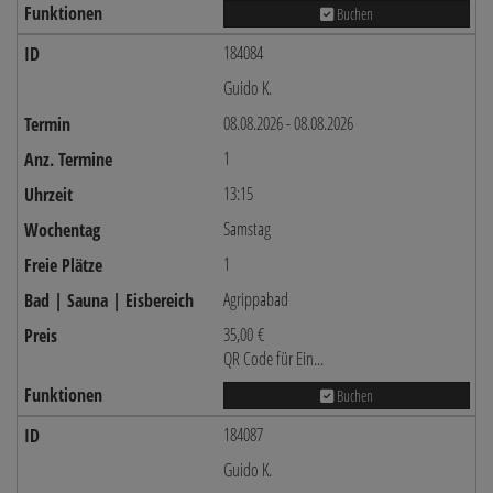
Buchen
184084
Guido K.
08.08.2026 - 08.08.2026
1
13:15
Samstag
1
Agrippabad
35,00 €
QR Code für Ein...
Buchen
184087
Guido K.