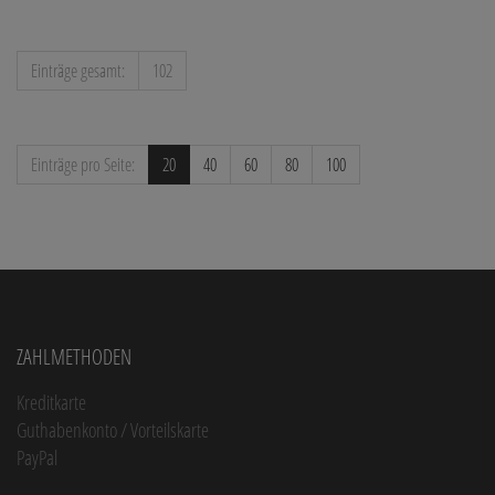
Einträge gesamt:
102
Einträge pro Seite:
20
40
60
80
100
Zahlmethoden
Kreditkarte
Guthabenkonto / Vorteilskarte
PayPal