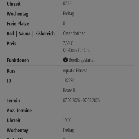
07:15
Freitag
0
Ossendorfbad
7,50 €
QR-Code für Ein...
Bereits gestartet
Aquatic-Fitness
182290
Beate B.
07.08.2026 - 07.08.2026
1
19:00
Freitag