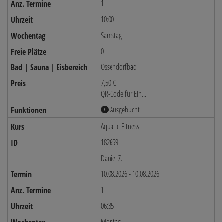
1
10:00
Samstag
0
Ossendorfbad
7,50 €
QR-Code für Ein...
Ausgebucht
Aquatic-Fitness
182659
Daniel Z.
10.08.2026 - 10.08.2026
1
06:35
Montag