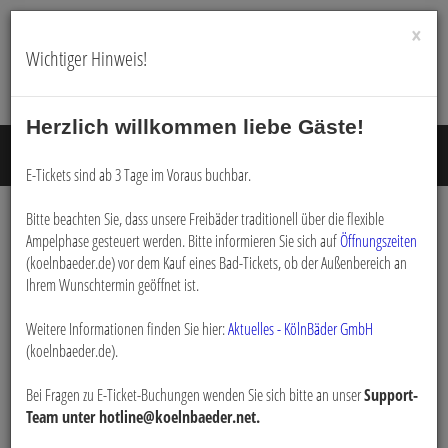
×
Wichtiger Hinweis!
Herzlich willkommen liebe Gäste!
Menü E
E-Tickets sind ab 3 Tage im Voraus buchbar.
Bitte beachten Sie, dass unsere Freibäder traditionell über die flexible
Ampelphase gesteuert werden. Bitte informieren Sie sich auf
Öffnungszeiten
Buchen
(koelnbaeder.de) vor dem Kauf eines Bad-Tickets, ob der Außenbereich an
Ihrem Wunschtermin geöffnet ist.
Weitere Informationen finden Sie hier:
Aktuelles - KölnBäder GmbH
(koelnbaeder.de).
Navigatio
Bei Fragen zu E-Ticket-Buchungen wenden Sie sich bitte an unser
Support-
Team unter hotline@koelnbaeder.net.