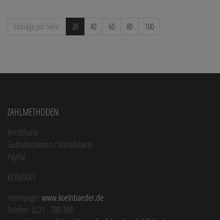
Einträge pro Seite:
20
40
60
80
100
Zahlmethoden
Kreditkarte
Guthabenkonto / Vorteilskarte
PayPal
Kontakt
Homepage:
www.koelnbaeder.de
Telefon: 0221 - 280 380