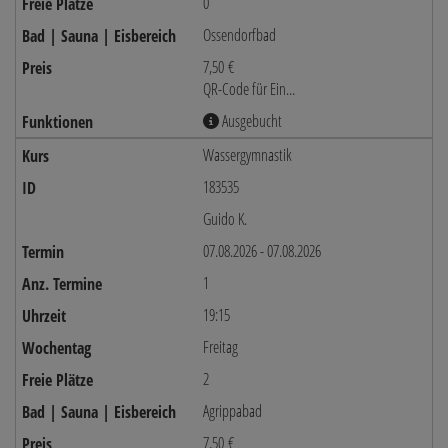
0
Ossendorfbad
7,50 €
QR-Code für Ein...
Ausgebucht
Wassergymnastik
183535
Guido K.
07.08.2026 - 07.08.2026
1
19:15
Freitag
2
Agrippabad
7,50 €