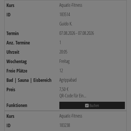
Aquatic-Fitness
183514
Guido K.
07.08.2026 - 07.08.2026
1
20:05
Freitag
12
Agrippabad
7,50 €
QR-Code für Ein...
Buchen
Aquatic-Fitness
183238