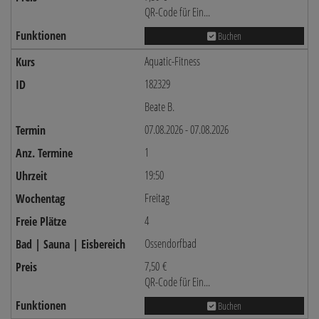
QR-Code für Ein...
Buchen
Aquatic-Fitness
182329
Beate B.
07.08.2026 - 07.08.2026
1
19:50
Freitag
4
Ossendorfbad
7,50 €
QR-Code für Ein...
Buchen