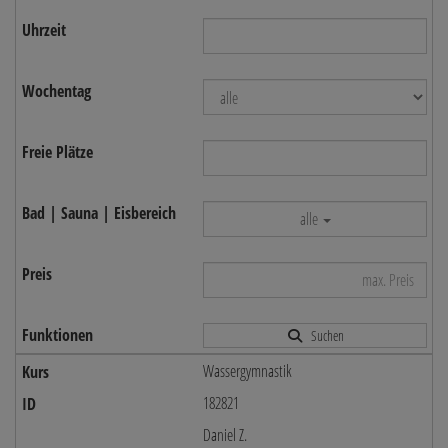
alle
Suchen
Wassergymnastik
182821
Daniel Z.